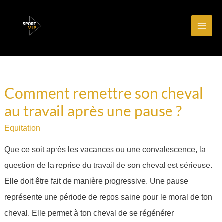
Aller
Main
au
Men
contenu
Pagination
Comment remettre son cheval
Comment
d’article
au travail après une pause ?
remettre
son
Equitation
cheval
Que ce soit après les vacances ou une convalescence, la
au
question de la reprise du travail de son cheval est sérieuse.
travail
Elle doit être fait de manière progressive. Une pause
après
représente une période de repos saine pour le moral de ton
une
cheval. Elle permet à ton cheval de se régénérer
pause