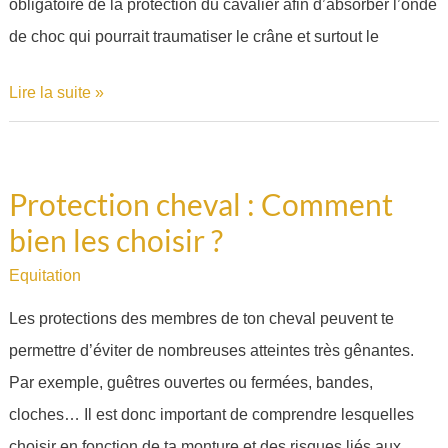
obligatoire de la protection du cavalier afin d’absorber l’onde
de choc qui pourrait traumatiser le crâne et surtout le
Lire la suite »
Protection cheval : Comment
Protection
bien les choisir ?
cheval
:
Equitation
Comment
Les protections des membres de ton cheval peuvent te
bien
permettre d’éviter de nombreuses atteintes très gênantes.
les
Par exemple, guêtres ouvertes ou fermées, bandes,
choisir
cloches… Il est donc important de comprendre lesquelles
?
choisir en fonction de ta monture et des risques liés aux