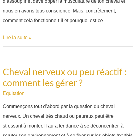
d’assouplir et développer la musculature de ton cheval et
sur
nous en avons tous conscience. Mais, concrètement,
le
comment cela fonctionne-t-il et pourquoi est-ce
plat
Lire la suite »
Cheval nerveux ou peu réactif :
Cheval
comment les gérer ?
nerveux
ou
Equitation
peu
Commençons tout d’abord par la question du cheval
réactif
nerveux. Un cheval très chaud ou peureux peut être
:
stressant à monter. Il aura tendance à se déconcentrer, à
comment
scruter son environnement et à se fixer sur les objets (parfois