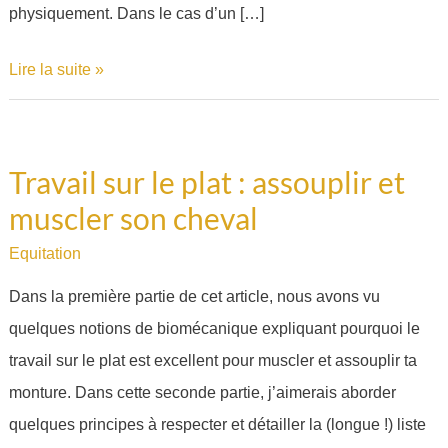
physiquement. Dans le cas d’un […]
?
Lire la suite »
Travail sur le plat : assouplir et
Travail
muscler son cheval
sur
le
Equitation
plat
Dans la première partie de cet article, nous avons vu
:
quelques notions de biomécanique expliquant pourquoi le
assouplir
travail sur le plat est excellent pour muscler et assouplir ta
et
monture. Dans cette seconde partie, j’aimerais aborder
muscler
quelques principes à respecter et détailler la (longue !) liste
son