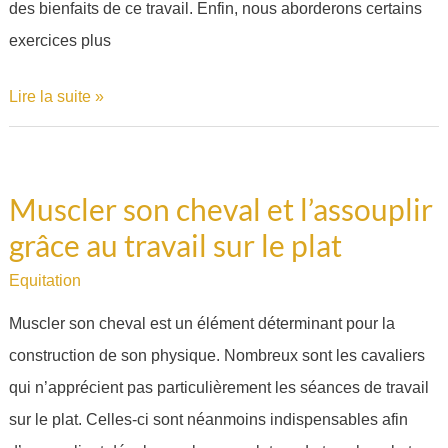
des bienfaits de ce travail. Enfin, nous aborderons certains
cheval
exercices plus
Lire la suite »
Muscler son cheval et l’assouplir
Muscler
grâce au travail sur le plat
son
cheval
Equitation
et
Muscler son cheval est un élément déterminant pour la
l’assouplir
construction de son physique. Nombreux sont les cavaliers
grâce
qui n’apprécient pas particulièrement les séances de travail
au
sur le plat. Celles-ci sont néanmoins indispensables afin
travail