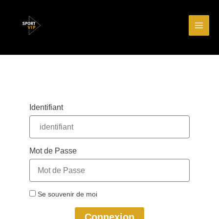
Aller
Main
au
Men
contenu
Identifiant
Mot de Passe
Se souvenir de moi
Connexion