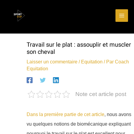
Aller
Main
au
Men
contenu
Travail sur le plat : assouplir et muscler
son cheval
Laisser un commentaire
/
Equitation
/ Par
Coach
Equitation
Note cet article post
Dans la première partie de cet article
, nous avons
vu quelques notions de biomécanique expliquant
pourquoi le travail sur le plat est excellent pour