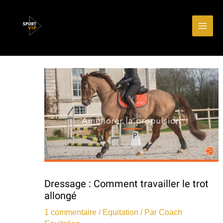
Aller
Main
au
Men
contenu
Dressage : Comment travailler le trot
allongé
1 commentaire
/
Equitation
/ Par
Coach