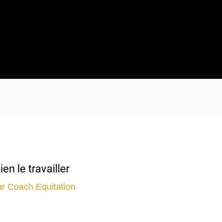
n le travailler
ar
Coach Equitation