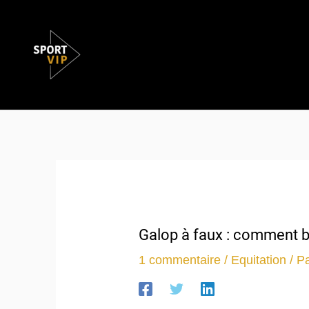
Aller
au
contenu
Galop à faux : comment bie
1 commentaire
/
Equitation
/ P