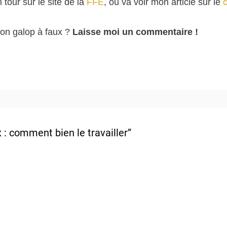
 tour sur le site de la
FFE
, ou va voir mon article sur le
 ton galop à faux ?
Laisse moi un commentaire !
x : comment bien le travailler”