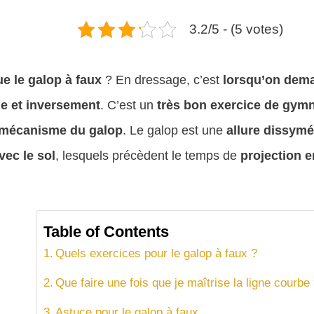
3.2/5 - (5 votes)
ue le galop à faux
? En dressage, c’est
lorsqu’on deman
he et inversement
. C’est un
très bon exercice de gym
 mécanisme du galop
. Le galop est une
allure
dissymét
vec le sol
, lesquels précèdent le temps de
projection e
Table of Contents
Quels exercices pour le galop à faux ?
Que faire une fois que je maîtrise la ligne courbe
Astuce pour le galop à faux