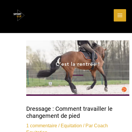
Aller
Main
au
Men
contenu
Dressage : Comment travailler le
changement de pied
1 commentaire
/
Equitation
/ Par
Coach