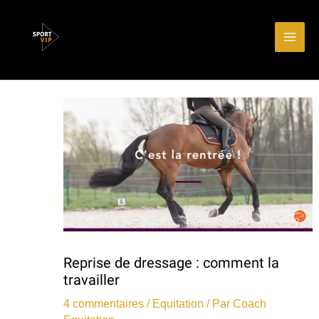
Aller
Main
au
Men
contenu
Reprise de dressage : comment la
travailler
4 commentaires
/
Equitation
/ Par
Coach