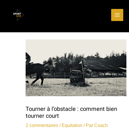
Aller
Main
au
Men
contenu
Tourner à l’obstacle : comment bien
tourner court
2 commentaires
/
Equitation
/ Par
Coach