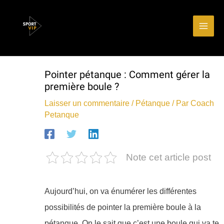
Aller
Main
au
Men
contenu
Pointer pétanque : Comment gérer la
première boule ?
Laisser un commentaire
/
Pétanque
/ Par
Coach
Petanque
Note cet article post
Aujourd’hui, on va énumérer les différentes
possibilités de pointer la première boule à la
pétanque. On le sait que c’est une boule qui va te