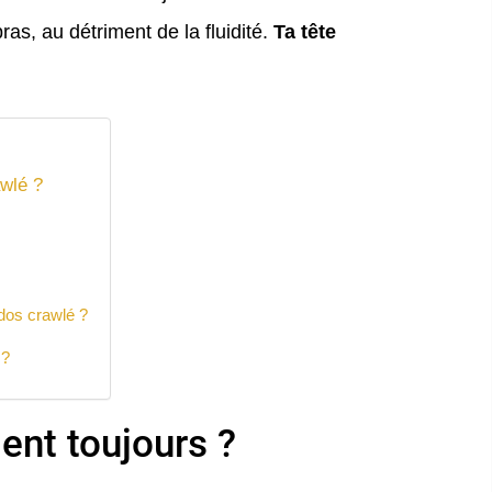
as, au détriment de la fluidité.
Ta tête
awlé ?
dos crawlé ?
 ?
ent toujours ?