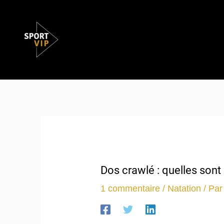
Aller
au
contenu
Dos crawlé : quelles sont 
1 commentaire
/
Natation
/ Pa