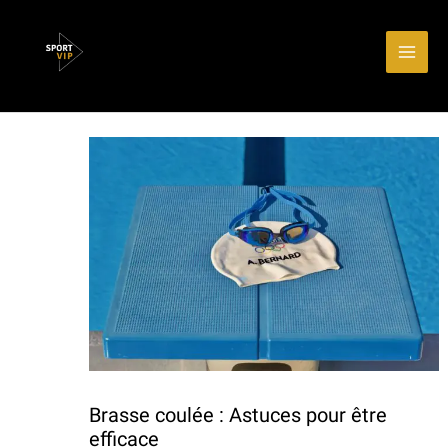
Aller
Main
au
Men
contenu
Brasse coulée : Astuces pour être
efficace