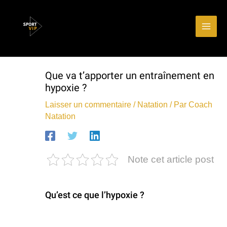
Aller
Main
au
Men
contenu
Que va t’apporter un entraînement en
hypoxie ?
Laisser un commentaire
/
Natation
/ Par
Coach
Natation
Note cet article post
Qu’est ce que l’hypoxie ?