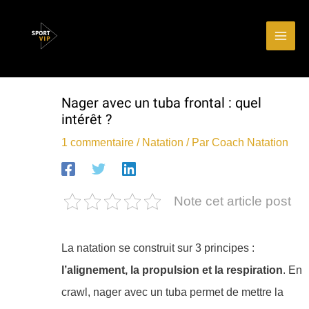
Aller
Main
au
Men
contenu
Nager avec un tuba frontal : quel
intérêt ?
1 commentaire
/
Natation
/ Par
Coach Natation
Note cet article post
La natation se construit sur 3 principes :
l’alignement, la propulsion et la respiration
. En
crawl, nager avec un tuba permet de mettre la