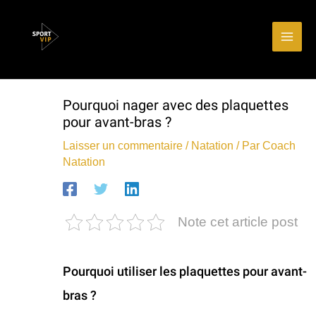
Aller
Main
au
Men
contenu
Pourquoi nager avec des plaquettes
pour avant-bras ?
Laisser un commentaire
/
Natation
/ Par
Coach
Natation
Note cet article post
Pourquoi utiliser les plaquettes pour avant-
bras ?