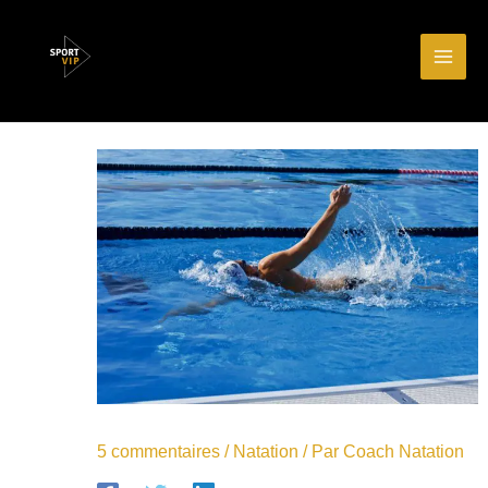
Aller
Main
au
Men
contenu
5 commentaires
/
Natation
/ Par
Coach Natation