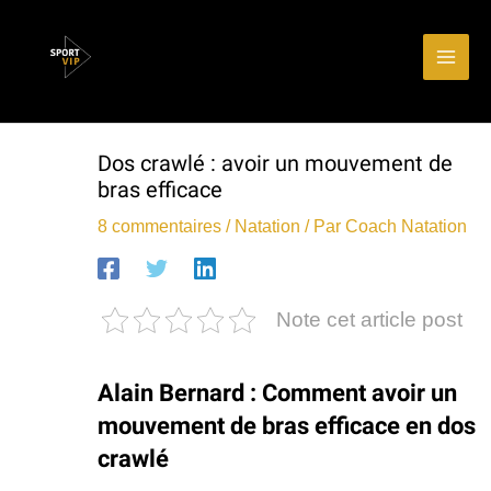
Aller
Main
au
Men
contenu
Dos crawlé : avoir un mouvement de
bras efficace
8 commentaires
/
Natation
/ Par
Coach Natation
Note cet article post
Alain Bernard : Comment avoir un
mouvement de bras efficace en dos
crawlé